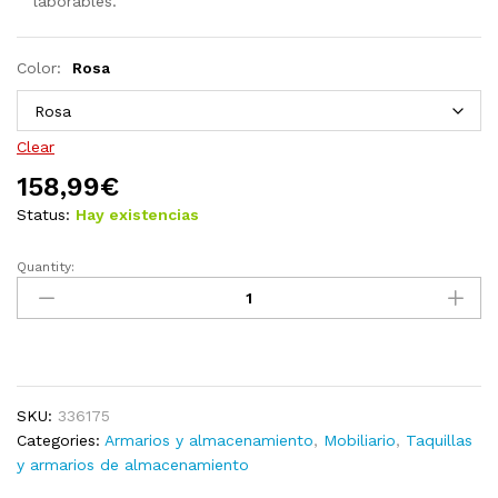
laborables.
Color:
Rosa
Clear
158,99
€
Status:
Hay existencias
Quantity:
Armario
de
almacenamiento
acero
verde
oliva
SKU:
336175
80x35x101,5
Categories:
Armarios y almacenamiento
,
Mobiliario
,
Taquillas
cm
y armarios de almacenamiento
quantity