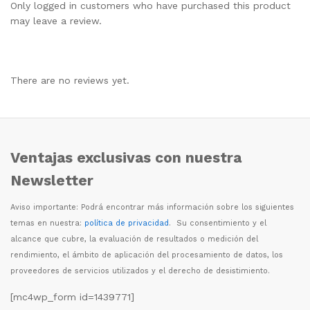
Only logged in customers who have purchased this product
may leave a review.
There are no reviews yet.
Ventajas exclusivas con nuestra
Newsletter
Aviso importante: Podr
á
encontrar m
á
s informaci
ó
n sobre los siguientes
temas en nuestra:
política de privacidad
. Su consentimiento y el
alcance que cubre, la evaluaci
ó
n de resultados o medici
ó
n del
rendimiento, el
á
mbito de aplicaci
ó
n del procesamiento de datos, los
proveedores de servicios utilizados y el derecho de desistimiento.
[mc4wp_form id=1439771]