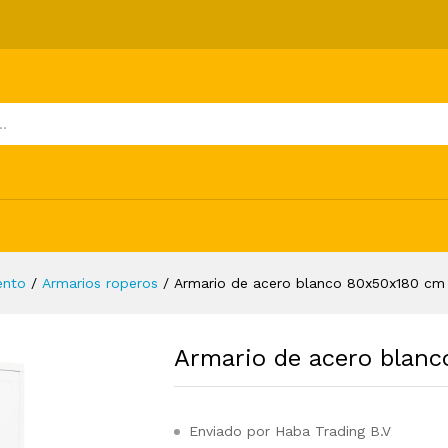
x50x180 cm
ones (0)
ento
/
Armarios roperos
/
Armario de acero blanco 80x50x180 cm
Armario de acero blan
Enviado por Haba Trading B.V