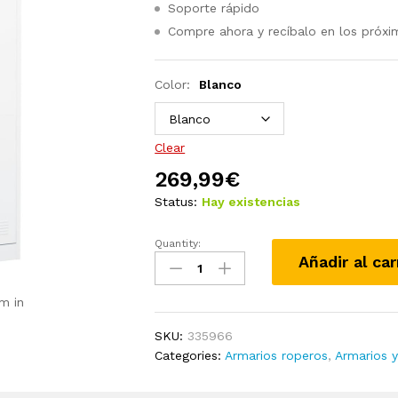
Soporte rápido
Compre ahora y recíbalo en los próxi
Color:
Blanco
Clear
269,99
€
Status:
Hay existencias
Quantity:
Armario
Añadir al car
de
acero
m in
blanco
80x50x180
SKU:
335966
cm
Categories:
Armarios roperos
,
Armarios 
quantity