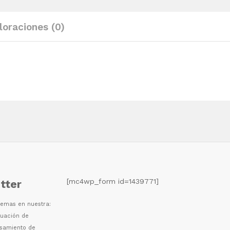
loraciones (0)
[mc4wp_form id=1439771]
tter
 temas en nuestra:
luaci
ó
n de
esamiento de