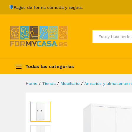
Armario de acero blanco 80
Pague de forma cómoda y segura.
Description
Specification
Valoraci
Todos
Todas las categorías
Home
/
Tienda
/
Mobiliario
/
Armarios y almacenami