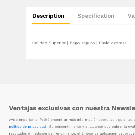
Description
Specification
Va
Calidad Superior | Pago seguro | Envio express
Ventajas exclusivas con nuestra Newsle
Aviso importante: Podr
á
encontrar m
á
s informaci
ó
n sobre los siguientes
política de privacidad
. Su consentimiento y el alcance que cubre, la eva
resultados o medici
ó
n del rendimiento, el
á
mbito de aplicaci
ó
n del proc