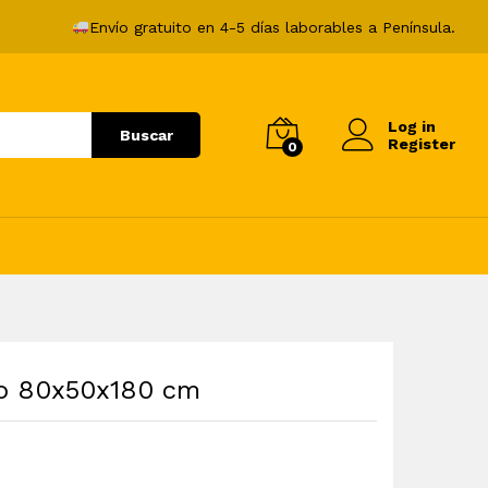
261,99
€
Añadir al carrito
Envío gratuito en 4-5 días laborables a Península.
Log in
Buscar
Register
0
co 80x50x180 cm