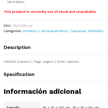
laborables.
This product is currently out of stock and unavailable.
SKU:
3003396_es
Categories:
Armarios y almacenamiento
,
Cajoneras
,
Mobiliario
Description
Calidad Superior | Pago seguro | Envio express
Specification
Información adicional
Tamaño
35 x 30 x 120 cm, 35 x 30 x 60 cm