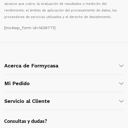
alcance que cubre, la evaluaci
ó
n de resultados o medici
ó
n del
rendimiento, el
á
mbito de aplicaci
ó
n del procesamiento de datos, los
proveedores de servicios utilizados y el derecho de desistimiento.
[mc4wp_form id=1439771]
Acerca de Formycasa
Mi Pedido
Servicio al Cliente
Consultas y dudas?