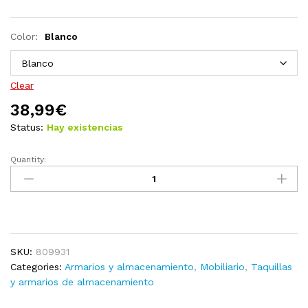
Color:
Blanco
Clear
38,99
€
Status:
Hay existencias
Quantity:
Armario
auxiliar
madera
maciza
de
pino
SKU:
809931
35,5x33,5x76
Categories:
Armarios y almacenamiento
,
Mobiliario
,
Taquillas
cm
y armarios de almacenamiento
quantity