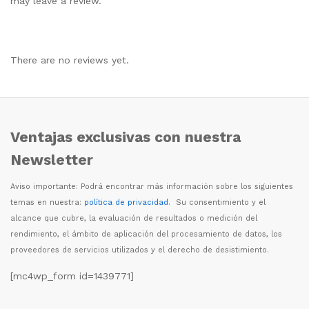
may leave a review.
There are no reviews yet.
Ventajas exclusivas con nuestra
Newsletter
Aviso importante: Podr
á
encontrar m
á
s informaci
ó
n sobre los siguientes
temas en nuestra:
política de privacidad
. Su consentimiento y el
alcance que cubre, la evaluaci
ó
n de resultados o medici
ó
n del
rendimiento, el
á
mbito de aplicaci
ó
n del procesamiento de datos, los
proveedores de servicios utilizados y el derecho de desistimiento.
[mc4wp_form id=1439771]