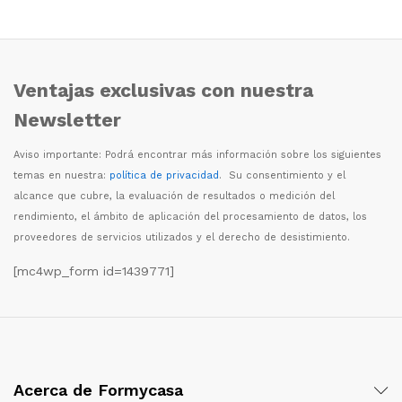
Ventajas exclusivas con nuestra
Newsletter
Aviso importante: Podr
á
encontrar m
á
s informaci
ó
n sobre los siguientes
temas en nuestra:
política de privacidad
. Su consentimiento y el
alcance que cubre, la evaluaci
ó
n de resultados o medici
ó
n del
rendimiento, el
á
mbito de aplicaci
ó
n del procesamiento de datos, los
proveedores de servicios utilizados y el derecho de desistimiento.
[mc4wp_form id=1439771]
Acerca de Formycasa