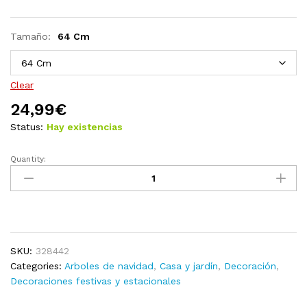
Tamaño:
64 Cm
Clear
24,99
€
Status:
Hay existencias
Quantity:
Árbol
de
Navidad
estrecho
artificial
soporte
SKU:
328442
fibra
Categories:
Arboles de navidad
,
Casa y jardín
,
Decoración
,
óptica
Decoraciones festivas y estacionales
64
cm