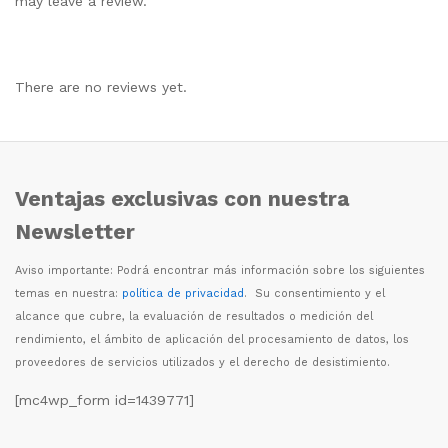
may leave a review.
There are no reviews yet.
Ventajas exclusivas con nuestra
Newsletter
Aviso importante: Podr
á
encontrar m
á
s informaci
ó
n sobre los siguientes
temas en nuestra:
política de privacidad
. Su consentimiento y el
alcance que cubre, la evaluaci
ó
n de resultados o medici
ó
n del
rendimiento, el
á
mbito de aplicaci
ó
n del procesamiento de datos, los
proveedores de servicios utilizados y el derecho de desistimiento.
[mc4wp_form id=1439771]