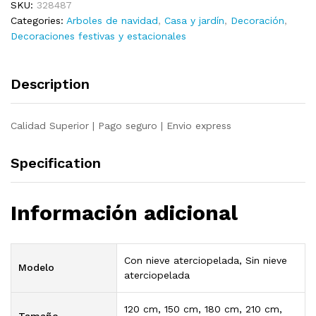
SKU:
328487
cm
Categories:
Arboles de navidad
,
Casa y jardín
,
Decoración
,
PVC
Decoraciones festivas y estacionales
y
PE
quantity
Description
Calidad Superior | Pago seguro | Envio express
Specification
Información adicional
Con nieve aterciopelada, Sin nieve
Modelo
aterciopelada
120 cm, 150 cm, 180 cm, 210 cm,
Tamaño