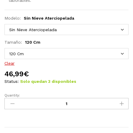
laborables.
Modelo:
Sin Nieve Aterciopelada
Tamaño:
120 Cm
Clear
46,99
€
Status:
Solo quedan 3 disponibles
Quantity:
Árbol
de
Navidad
artificial
verde
120