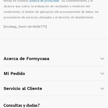
temas en nuestra:
política de privacidad
. Su consentimiento y el
alcance que cubre, la evaluaci
ó
n de resultados o medici
ó
n del
rendimiento, el
á
mbito de aplicaci
ó
n del procesamiento de datos, los
proveedores de servicios utilizados y el derecho de desistimiento.
[mc4wp_form id=1439771]
Acerca de Formycasa
Mi Pedido
Servicio al Cliente
Consultas y dudas?