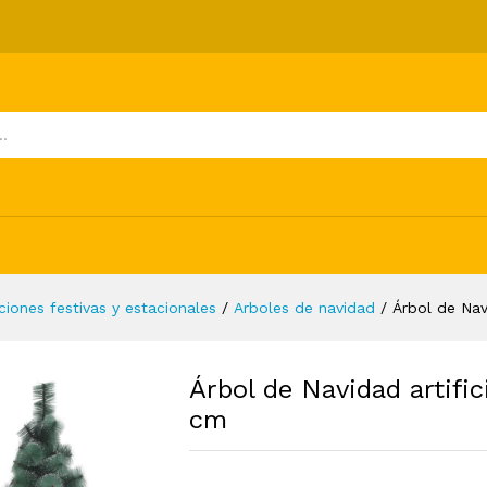
on soporte verde PET 120 cm
ones (0)
iones festivas y estacionales
/
Arboles de navidad
/
Árbol de Nav
Árbol de Navidad artifi
cm