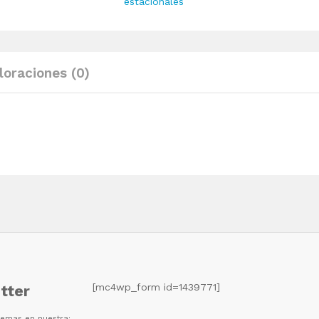
estacionales
PET
120
cm
quantity
loraciones (0)
[mc4wp_form id=1439771]
tter
 temas en nuestra: