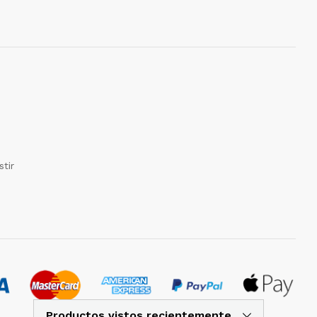
tir
Productos vistos recientemente