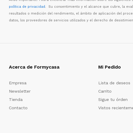
política de privacidad
. Su consentimiento y el alcance que cubre, la eva
resultados o medici
ó
n del rendimiento, el
á
mbito de aplicaci
ó
n del proc
datos, los proveedores de servicios utilizados y el derecho de desistimien
Acerca de Formycasa
Mi Pedido
Empresa
Lista de deseos
Newsletter
Carrito
Tienda
Sigue tu órden
Contacto
Vistos recientem