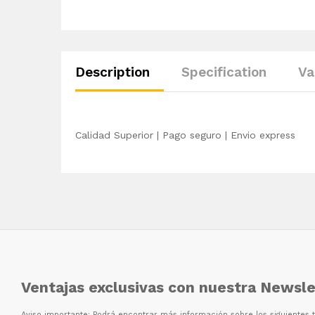
Description
Specification
Va
Calidad Superior | Pago seguro | Envio express
Ventajas exclusivas con nuestra Newsle
Aviso importante: Podr
á
encontrar m
á
s informaci
ó
n sobre los siguientes