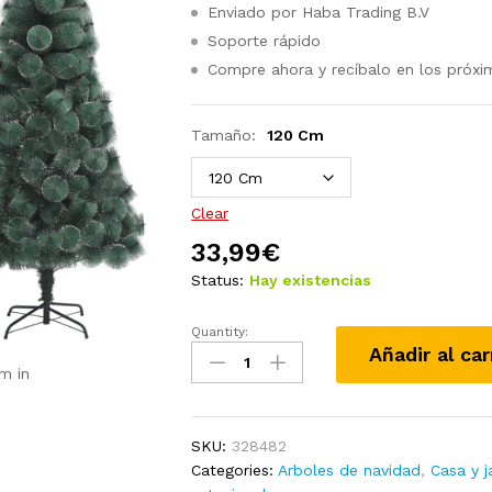
Enviado por Haba Trading B.V
Soporte rápido
Compre ahora y recíbalo en los próxi
Tamaño:
120 Cm
Clear
33,99
€
Status:
Hay existencias
Quantity:
Árbol
Añadir al car
de
m in
Navidad
artificial
con
SKU:
328482
soporte
Categories:
Arboles de navidad
,
Casa y j
verde