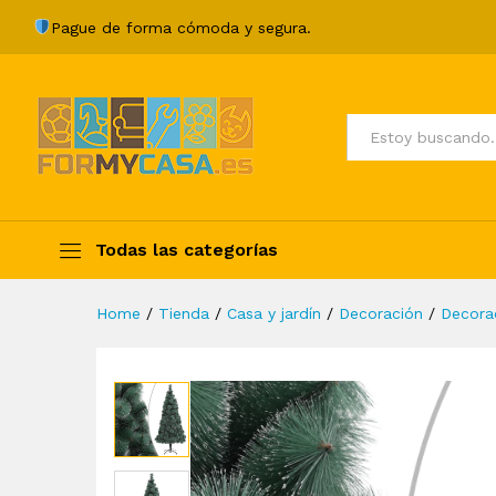
Árbol de Navidad artificial c
Pague de forma cómoda y segura.
Description
Specification
Valoraci
Todos
Todas las categorías
Home
/
Tienda
/
Casa y jardín
/
Decoración
/
Decorac