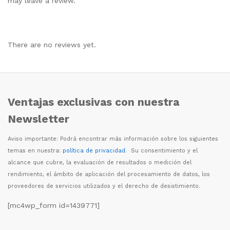
may leave a review.
There are no reviews yet.
Ventajas exclusivas con nuestra
Newsletter
Aviso importante: Podr
á
encontrar m
á
s informaci
ó
n sobre los siguientes
temas en nuestra:
política de privacidad
. Su consentimiento y el
alcance que cubre, la evaluaci
ó
n de resultados o medici
ó
n del
rendimiento, el
á
mbito de aplicaci
ó
n del procesamiento de datos, los
proveedores de servicios utilizados y el derecho de desistimiento.
[mc4wp_form id=1439771]