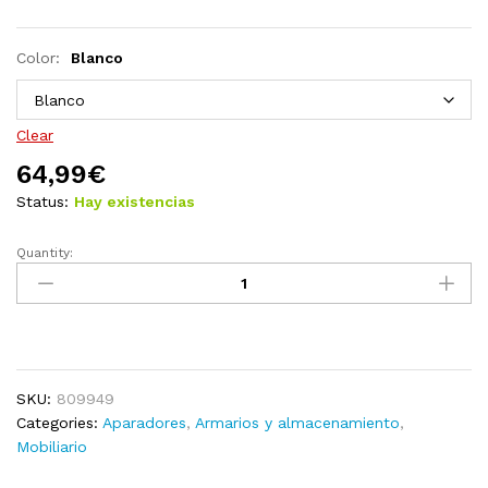
Color:
Blanco
Clear
64,99
€
Status:
Hay existencias
Quantity:
Aparador
madera
maciza
de
pino
70x33x76
SKU:
809949
cm
Categories:
Aparadores
,
Armarios y almacenamiento
,
quantity
Mobiliario