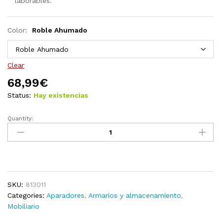
laborables.
Color:
Roble Ahumado
Clear
68,99
€
Status:
Hay existencias
Quantity:
Aparador
de
aglomerado
blanco
70x41x75
cm
SKU:
813011
quantity
Categories:
Aparadores
,
Armarios y almacenamiento
,
Mobiliario