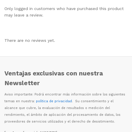
Only logged in customers who have purchased this product
may leave a review.
There are no reviews yet.
Ventajas exclusivas con nuestra
Newsletter
Aviso importante: Podr
á
encontrar m
á
s informaci
ó
n sobre los siguientes
temas en nuestra:
política de privacidad
. Su consentimiento y el
alcance que cubre, la evaluaci
ó
n de resultados o medici
ó
n del
rendimiento, el
á
mbito de aplicaci
ó
n del procesamiento de datos, los
proveedores de servicios utilizados y el derecho de desistimiento.