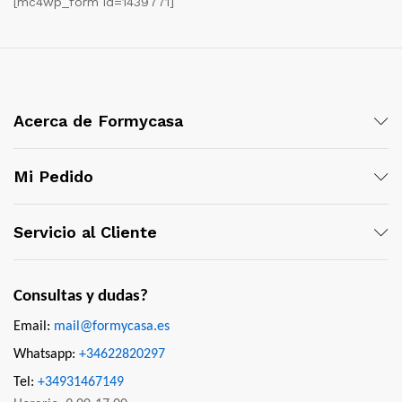
[mc4wp_form id=1439771]
Acerca de Formycasa
Mi Pedido
Servicio al Cliente
Consultas y dudas?
Email:
mail@formycasa.es
Whatsapp:
+34622820297
Tel:
+34931467149