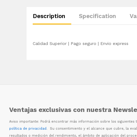
Description
Specification
Va
Calidad Superior | Pago seguro | Envio express
Ventajas exclusivas con nuestra Newsle
Aviso importante: Podr
á
encontrar m
á
s informaci
ó
n sobre los siguientes
política de privacidad
. Su consentimiento y el alcance que cubre, la eva
resultados o medici
ó
n del rendimiento, el
á
mbito de aplicaci
ó
n del proc