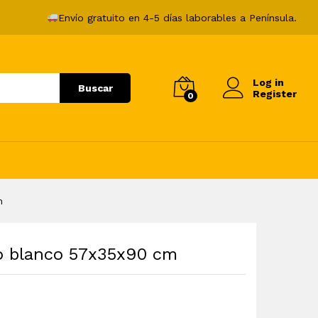
42,99
€
Añadir al carrito
Envío gratuito en 4-5 días laborables a Península.
Log in
Buscar
Register
0
m
o blanco 57x35x90 cm