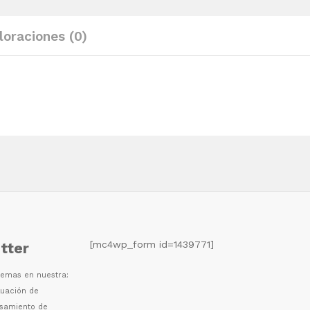
loraciones (0)
[mc4wp_form id=1439771]
tter
 temas en nuestra:
luaci
ó
n de
esamiento de