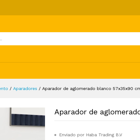
nco 57x35x90 cm
ones (0)
ento
/
Aparadores
/
Aparador de aglomerado blanco 57x35x90 c
Aparador de aglomerad
Enviado por Haba Trading B.V