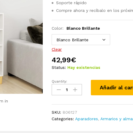
Soporte rápido
Compre ahora y recíbalo en los próxi
Color:
Blanco Brillante
Clear
42,99
€
Status:
Hay existencias
Quantity:
Aparador
Añadir al car
de
aglomerado
m in
blanco
57x35x90
SKU:
806127
cm
Categories:
Aparadores
,
Armarios y alm
quantity