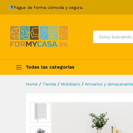
Aparador de aglomerado bla
Pague de forma cómoda y segura.
Description
Specification
Valoraci
Todos
Todas las categorías
Home
/
Tienda
/
Mobiliario
/
Armarios y almacenami