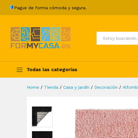
Alfombra de pelo largo neg
Pague de forma cómoda y segura.
Description
Specification
Valoraci
Todos
Todas las categorías
Home
/
Tienda
/
Casa y jardín
/
Decoración
/
Alfomb