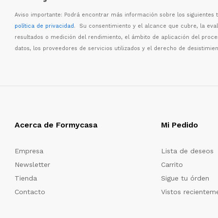
Aviso importante: Podr
á
encontrar m
á
s informaci
ó
n sobre los siguientes
política de privacidad
. Su consentimiento y el alcance que cubre, la eva
resultados o medici
ó
n del rendimiento, el
á
mbito de aplicaci
ó
n del proc
datos, los proveedores de servicios utilizados y el derecho de desistimien
Acerca de Formycasa
Mi Pedido
Empresa
Lista de deseos
Newsletter
Carrito
Tienda
Sigue tu órden
Contacto
Vistos recientem