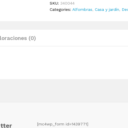
SKU:
340044
80x150
Categories:
Alfombras
,
Casa y jardín
,
De
cm
50
mm
quantity
loraciones (0)
[mc4wp_form id=1439771]
tter