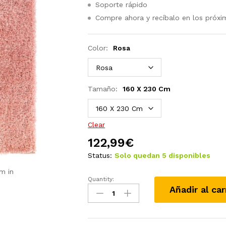
Soporte rápido
Compre ahora y recíbalo en los próxi
Color:
Rosa
Tamaño:
160 X 230 Cm
Clear
122,99
€
Status:
Solo quedan 5 disponibles
m in
Quantity:
Alfombra
Añadir al car
de
pelo
largo
negra