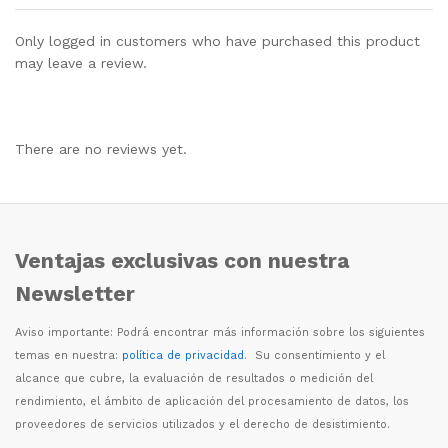
Only logged in customers who have purchased this product
may leave a review.
There are no reviews yet.
Ventajas exclusivas con nuestra
Newsletter
Aviso importante: Podr
á
encontrar m
á
s informaci
ó
n sobre los siguientes
temas en nuestra:
política de privacidad
. Su consentimiento y el
alcance que cubre, la evaluaci
ó
n de resultados o medici
ó
n del
rendimiento, el
á
mbito de aplicaci
ó
n del procesamiento de datos, los
proveedores de servicios utilizados y el derecho de desistimiento.