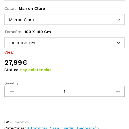
Color:
Marrón Claro
Tamaño:
100 X 160 Cm
Clear
27,99
€
Status:
Hay existencias
Quantity:
Alfombra
de
bambú
100x160
cm
natural
SKU:
245820
quantity
Categories:
Alfombras
,
Casa y jardín
,
Decoración