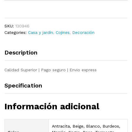
beige
para
cojines
de
SKU:
130946
imitación
Categories:
Casa y jardín
,
Cojines
,
Decoración
de
lino,
40
Description
x
40
cm
Calidad Superior | Pago seguro | Envio express
quantity
Specification
Información adicional
Antracita, Beige, Blanco, Burdeos,