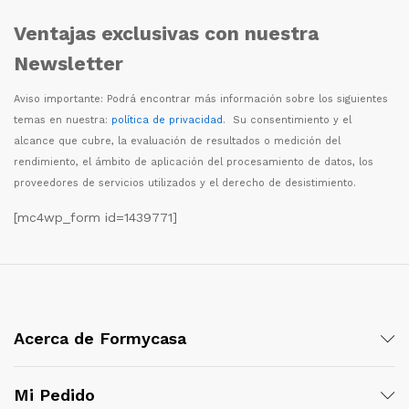
Ventajas exclusivas con nuestra
Newsletter
Aviso importante: Podr
á
encontrar m
á
s informaci
ó
n sobre los siguientes
temas en nuestra:
política de privacidad
. Su consentimiento y el
alcance que cubre, la evaluaci
ó
n de resultados o medici
ó
n del
rendimiento, el
á
mbito de aplicaci
ó
n del procesamiento de datos, los
proveedores de servicios utilizados y el derecho de desistimiento.
[mc4wp_form id=1439771]
Acerca de Formycasa
Mi Pedido