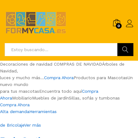
0
Buscar
Decoraciones de navidad COMPRAS DE NAVIDADÁrboles de
Navidad,
luces y mucho más…
Compra Ahora
Productos para MascotasUn
nuevo mundo
para tus mascotasEncuentra todo aquí
Compra
Ahora
MobiliarioMuebles de jardínSillas, sofás y tumbonas
Compra Ahora
Alta demandaHerramientas
de BricolajeVer más