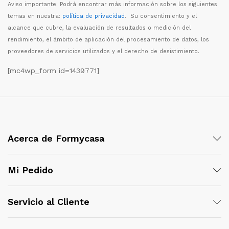
Aviso importante: Podr
á
encontrar m
á
s informaci
ó
n sobre los siguientes
temas en nuestra:
política de privacidad
. Su consentimiento y el
alcance que cubre, la evaluaci
ó
n de resultados o medici
ó
n del
rendimiento, el
á
mbito de aplicaci
ó
n del procesamiento de datos, los
proveedores de servicios utilizados y el derecho de desistimiento.
[mc4wp_form id=1439771]
Acerca de Formycasa
Mi Pedido
Servicio al Cliente