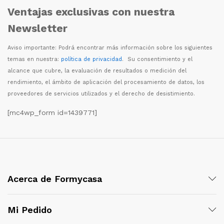
Ventajas exclusivas con nuestra
Newsletter
Aviso importante: Podr
á
encontrar m
á
s informaci
ó
n sobre los siguientes
temas en nuestra:
política de privacidad
. Su consentimiento y el
alcance que cubre, la evaluaci
ó
n de resultados o medici
ó
n del
rendimiento, el
á
mbito de aplicaci
ó
n del procesamiento de datos, los
proveedores de servicios utilizados y el derecho de desistimiento.
[mc4wp_form id=1439771]
Acerca de Formycasa
Mi Pedido