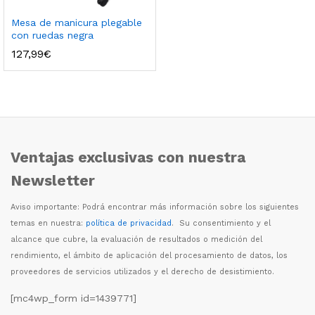
Mesa de manicura plegable
con ruedas negra
127,99
€
Ventajas exclusivas con nuestra
Newsletter
Aviso importante: Podr
á
encontrar m
á
s informaci
ó
n sobre los siguientes
temas en nuestra:
política de privacidad
. Su consentimiento y el
alcance que cubre, la evaluaci
ó
n de resultados o medici
ó
n del
rendimiento, el
á
mbito de aplicaci
ó
n del procesamiento de datos, los
proveedores de servicios utilizados y el derecho de desistimiento.
[mc4wp_form id=1439771]