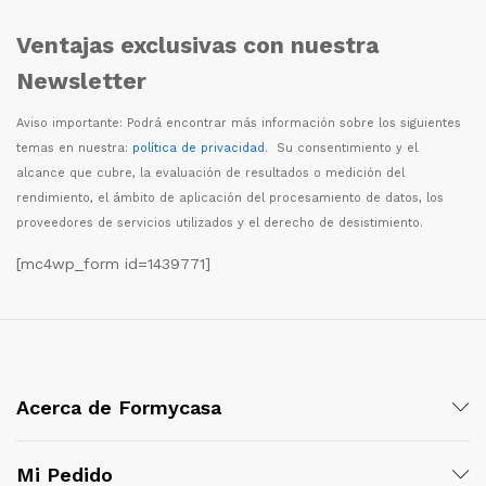
Ventajas exclusivas con nuestra
Newsletter
Aviso importante: Podr
á
encontrar m
á
s informaci
ó
n sobre los siguientes
temas en nuestra:
política de privacidad
. Su consentimiento y el
alcance que cubre, la evaluaci
ó
n de resultados o medici
ó
n del
rendimiento, el
á
mbito de aplicaci
ó
n del procesamiento de datos, los
proveedores de servicios utilizados y el derecho de desistimiento.
[mc4wp_form id=1439771]
Acerca de Formycasa
Mi Pedido