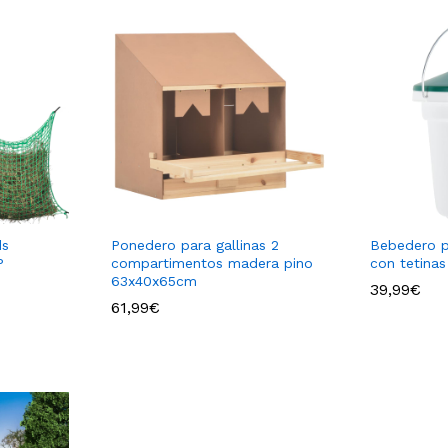
ds
Ponedero para gallinas 2
Bebedero p
P
compartimentos madera pino
con tetinas
63x40x65cm
39,99
39,99
€
€
61,99
€
61,99
€