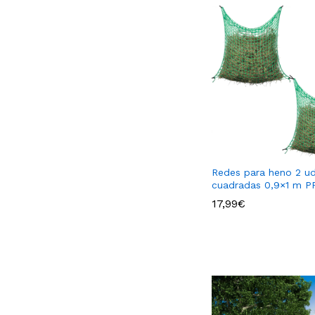
Redes para heno 2 u
cuadradas 0,9×1 m P
17,99
€
17,99
€