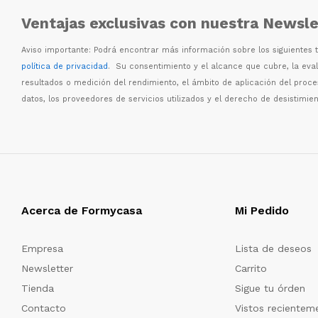
Ventajas exclusivas con nuestra Newsle
Aviso importante: Podr
á
encontrar m
á
s informaci
ó
n sobre los siguientes
política de privacidad
. Su consentimiento y el alcance que cubre, la eva
resultados o medici
ó
n del rendimiento, el
á
mbito de aplicaci
ó
n del proc
datos, los proveedores de servicios utilizados y el derecho de desistimien
Acerca de Formycasa
Mi Pedido
Empresa
Lista de deseos
Newsletter
Carrito
Tienda
Sigue tu órden
Contacto
Vistos recientem