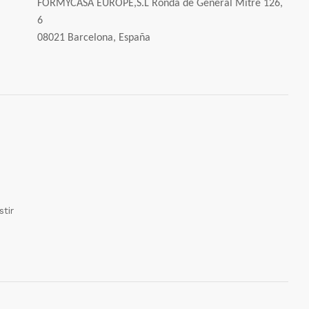
FORMYCASA EUROPE,S.L Ronda de General Mitre 126,
6
08021 Barcelona, España
tir