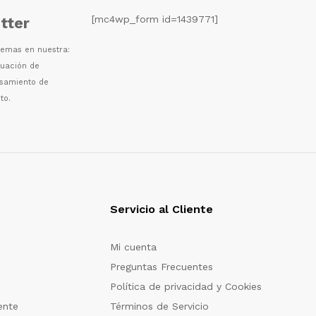
[mc4wp_form id=1439771]
tter
 temas en nuestra:
luaci
ó
n de
esamiento de
to.
Servicio al Cliente
Mi cuenta
Preguntas Frecuentes
Política de privacidad y Cookies
ente
Términos de Servicio