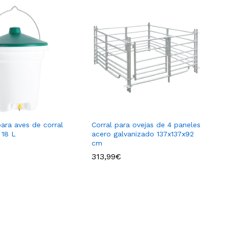
ara aves de corral
Corral para ovejas de 4 paneles
 18 L
acero galvanizado 137x137x92
cm
313,99
313,99
€
€