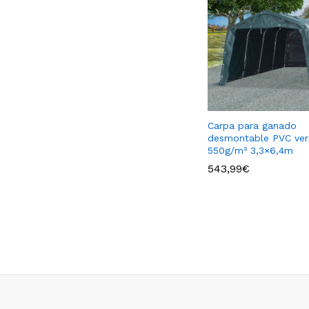
Carpa para ganado
desmontable PVC ver
550g/m² 3,3×6,4m
543,99
€
543,99
€