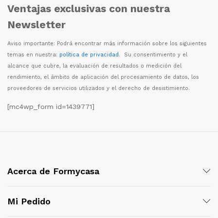
Ventajas exclusivas con nuestra
Newsletter
Aviso importante: Podr
á
encontrar m
á
s informaci
ó
n sobre los siguientes
temas en nuestra:
política de privacidad
. Su consentimiento y el
alcance que cubre, la evaluaci
ó
n de resultados o medici
ó
n del
rendimiento, el
á
mbito de aplicaci
ó
n del procesamiento de datos, los
proveedores de servicios utilizados y el derecho de desistimiento.
[mc4wp_form id=1439771]
Acerca de Formycasa
Mi Pedido