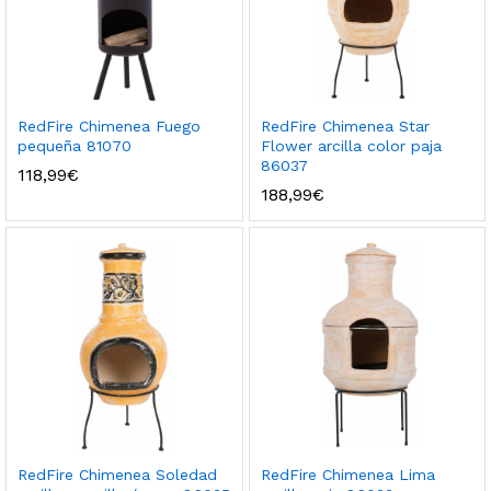
RedFire Chimenea Fuego
RedFire Chimenea Star
pequeña 81070
Flower arcilla color paja
86037
118,99
€
188,99
€
RedFire Chimenea Soledad
RedFire Chimenea Lima