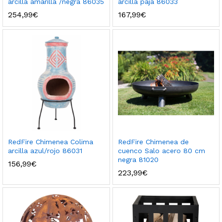
arcilla amarilla /negra 86035
arcilla paja 86033
254,99
€
167,99
€
RedFire Chimenea Colima
RedFire Chimenea de
arcilla azul/rojo 86031
cuenco Salo acero 80 cm
negra 81020
156,99
€
223,99
€